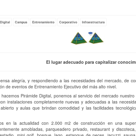
ty
Digital
Campus
Entrenamiento
Corporativo
Infraestructura
El lugar adecuado para capitalizar conocimi
ensa alegría, y respondiendo a las necesidades del mercado, de con
ión de eventos de Entrenamiento Ejecutivo del más alto nivel.
 hacemos Pirámide Digital, ponemos al servicio del mercado nuestro
con instalaciones completamente nuevas y adecuadas a las necesida
 abierto y aulas que brindan comodidad y las facilidades tecnológ
s en la actualidad con 2.000 m2 de construcción en una super
entemente amobladas, parqueadero privado, restaurant y discoteca, 
estadio, mini golf, bosque, lago, estanque de peces, jacuzzi, sauna,