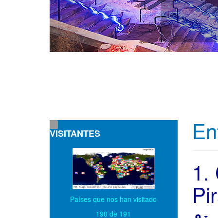
En
VISITANTES
1.
Pi
Países que nos han visitado
190 de 191