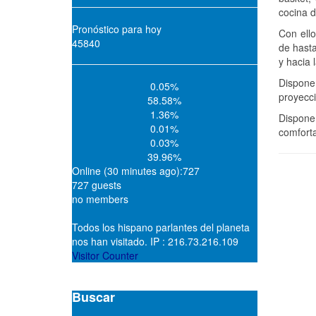
cocina d
Pronóstico para hoy
Con ello
45840
de hasta
y hacia 
Dispone
0.05%
proyecci
58.58%
1.36%
Dispone
0.01%
comforta
0.03%
39.96%
Online (30 minutes ago):727
727 guests
no members
Todos los hispano parlantes del planeta
nos han visitado. IP : 216.73.216.109
Visitor Counter
Buscar