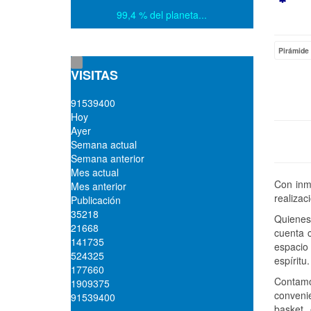
Emp
99,4 % del planeta...
Pirámide 
VISITAS
9
1
5
3
9
4
0
0
Hoy
Ayer
Semana actual
Semana anterior
Mes actual
Con inm
Mes anterior
realizac
Publicación
35218
Quienes
21668
cuenta 
141735
espacio
524325
espíritu.
177660
Contamo
1909375
conveni
91539400
basket, 