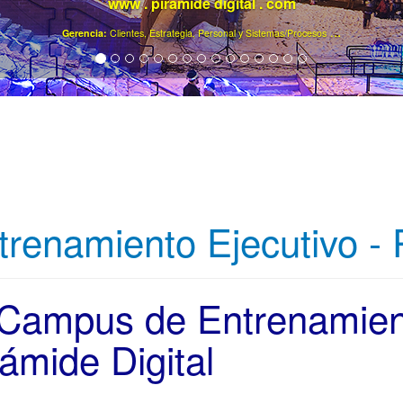
www . piramide digital . com
..
.
Gerencia:
Clientes, Estrategia, Personal y Sistemas/Procesos
trenamiento Ejecutivo - P
 Campus de Entrenamient
rámide Digital