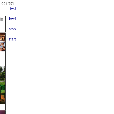
001/571
do