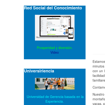
Red Social del Conocimiento
Prosperidad y diversión.
Video
Estamos 
minutos 
Universiriencia
con un l
facilida
familiare
Contamos
Nuestro
Universidad de Gerencia basada en la
montaña,
Experiencia.
vacas, p