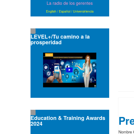
La radio de los gerentes
English
/
Español
/
Universiriencia
LEVEL+/Tu camino a la
prosperidad
▲ Ca
Pre
Education & Training Awards
2024
Nombre 