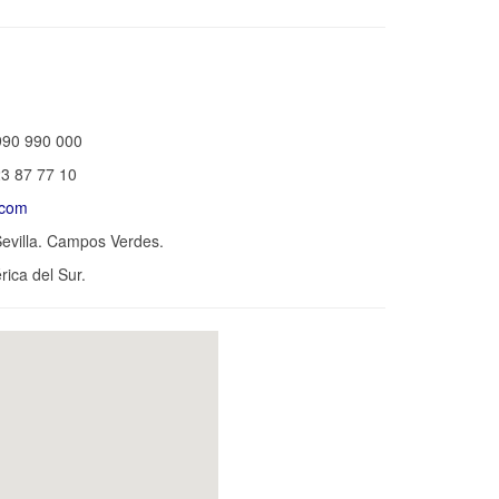
990 990 000
23 87 77 10
.com
evilla. Campos Verdes.
ica del Sur.