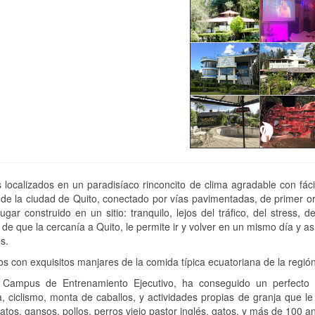
localizados en un paradisíaco rinconcito de clima agradable con fácil
de la ciudad de Quito, conectado por vías pavimentadas, de primer orde
ugar construido en un sitio: tranquilo, lejos del tráfico, del stress, 
d de que la cercanía a Quito, le permite ir y volver en un mismo día y 
s.
 con exquisitos manjares de la comida típica ecuatoriana de la región,
 Campus de Entrenamiento Ejecutivo, ha conseguido un perfecto ba
 ciclismo, monta de caballos, y actividades propias de granja que le
atos, gansos, pollos, perros viejo pastor inglés, gatos, y más de 100 a