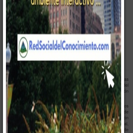
Empty
Entrenamiento
Cursos
Desarrollo Ejecutivo
Equipo Gerencial
Existen diferentes formas para obtener mejores resultados, todas
se basan en la mejora del nivel de desarrollo ejecutivo del
personal en la consecución de los resultados que la organización
demanda. A continuación un detalle:
Educación.
Es el proceso de socialización de los
individuos. Al educarse, una persona asimila y aprende
conocimientos, basados en conceptos. La educación
también implica una concientización cultural y conductual,
donde las nuevas generaciones adquieren los modos de