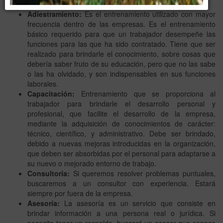
ser de generaciones anteriores.
Adiestramiento:
Es el entrenamiento utilizado con mayor
frecuencia dentro de las empresas. Es el entrenamiento
básico requerido para que un trabajador desempeñe las
funciones para las que ha sido contratado. Tiene que ser
realizado para brindarle el conocimiento, sobre cosas que
debería saber fruto de su educación, pero que no las sabe
o las ha olvidado, y son indispensables en sus funciones
laborales.
Capacitación:
Entrenamiento que se proporciona al
trabajador para brindarle el desarrollo personal y
profesional, que facilite el desarrollo de la empresa,
mediante la adquisición de conocimientos de carácter:
técnico, científico, y administrativo. Debe ser brindado,
debido a nuevas mejoras introducidas en la organización,
que deben ser absorbidas por el personal para adaptarse a
su nuevo o mejorado entorno de trabajo.
Consultoría:
Si queremos resolver problemas puntuales,
buscaremos a un consultor con experiencia. Estará
siempre por fuera de la empresa.
Asesoría:
La asesoría es un servicio que consiste en
brindar información a una persona real o jurídica. Si
necesita tener un respaldo, buscará un asesor que conoce