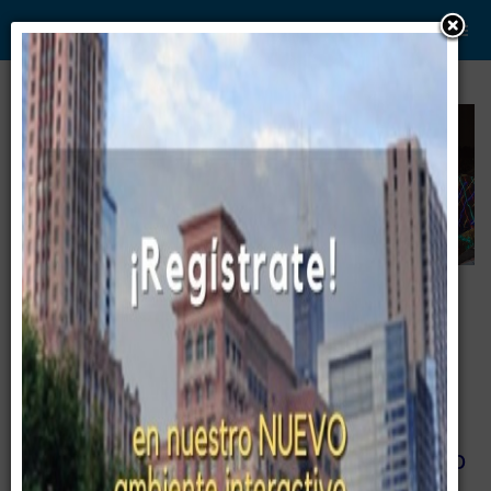
WWW. PABLO G PAEZ .COM
www . piramide digital . com
Gerencia:
Clientes, Estrategia, Personal y
..
.
Sistemas/Procesos
Entrenamiento
02. Diferentes conceptos en Desarrollo
Ejecutivo