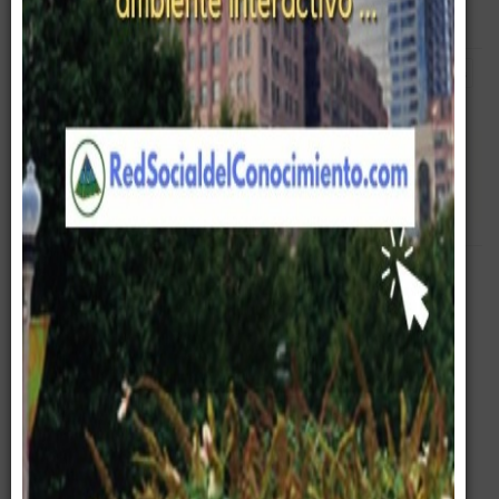
Empty
Pirámide Digital
Consultoría
Corporativo
Certificaciones
Consultores
Pablo G Páez
Paez
Servicios
Español