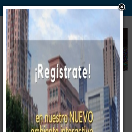
WWW. PABLO G PAEZ .COM
www . piramide digital . com
Gerencia:
Clientes, Estrategia, Personal y
..
.
Sistemas/Procesos
PDF's
Hoja de Vida