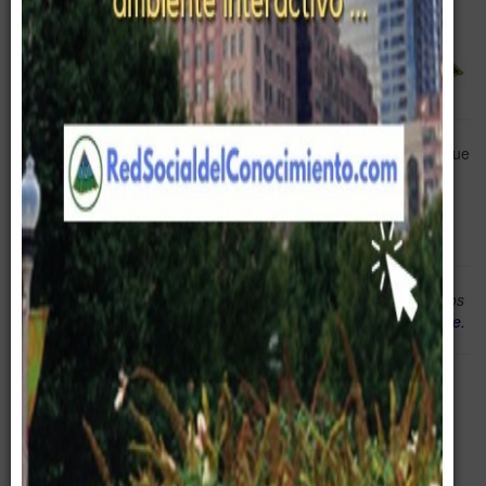
El portal se presenta actualmente en 104 idiomas, escoje el que
deseas.
Tu selección estará activa hasta que vuelvas a cambiarlo...
El retorno de la inversión en entrenamiento ejecutivo de equipos
gerenciales es exponencial y en minutos.
Norman Vincent Peale.
Te gustó? Compártelo !
Save
Whatsapp