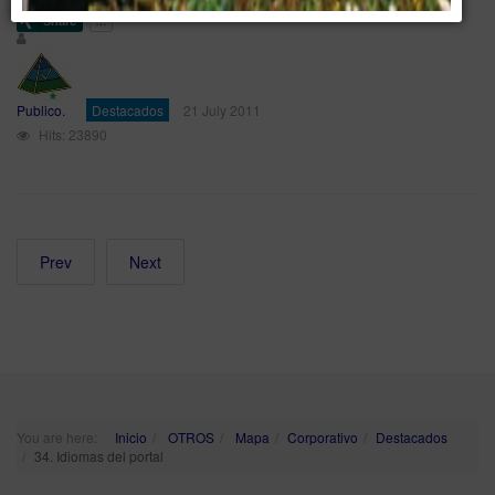
Publico.
Destacados
21 July 2011
Hits: 23890
Prev
Next
You are here:
Inicio
OTROS
Mapa
Corporativo
Destacados
34. Idiomas del portal