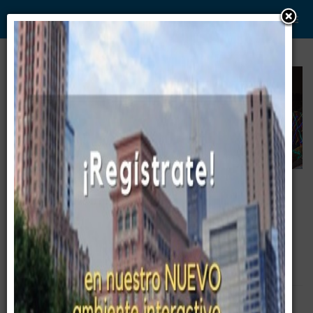
WWW. PABLO G PAEZ .COM
www . piramide digital . com
Gerencia:
Clientes, Estrategia, Personal y
..
.
Sistemas/Procesos
34. Idiomas del portal
Empty
Pirámide Digital
Destacados
Corporativo
Portal