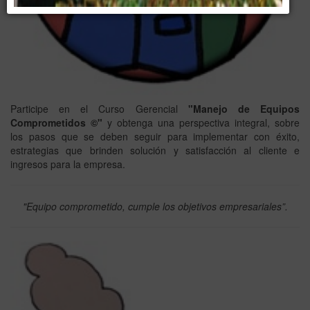
Participe en el Curso Gerencial
"Manejo de Equipos
Comprometidos ©"
y obtenga una perspectiva integral, sobre
los pasos que se deben seguir para implementar con éxito,
estrategias que brinden solución y satisfacción al cliente e
ingresos para la empresa.
"Equipo comprometido, cumple los objetivos empresariales”.