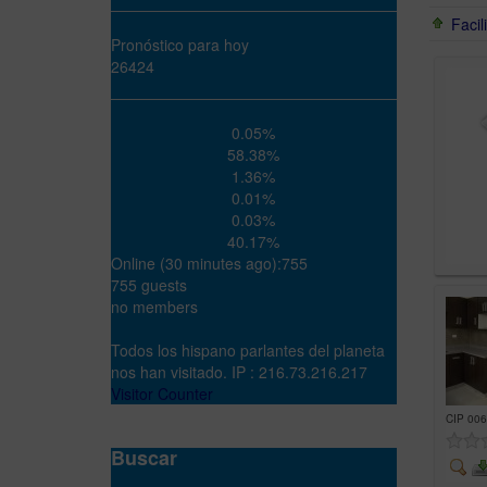
Facil
Pronóstico para hoy
26424
0.05%
58.38%
1.36%
0.01%
0.03%
40.17%
Online (30 minutes ago):755
755 guests
no members
Todos los hispano parlantes del planeta
nos han visitado. IP : 216.73.216.217
Visitor Counter
CIP 006
Buscar