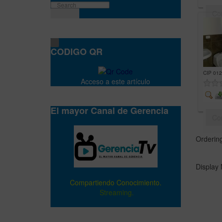
Co
CODIGO QR
CIP 012
Acceso a este artículo
El mayor Canal de Gerencia
Co
Orderin
Display
Compartiendo Conocimiento.
Streaming.