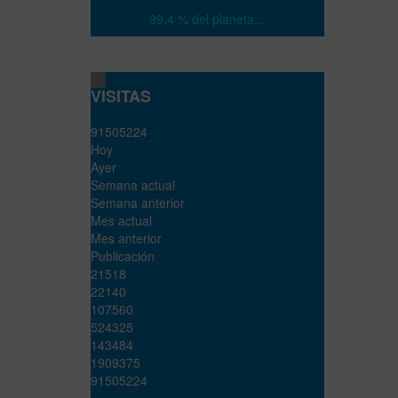
99,4 % del planeta...
VISITAS
9
1
5
0
5
2
2
4
Hoy
Ayer
Semana actual
Semana anterior
Mes actual
Mes anterior
Publicación
21518
22140
107560
524325
143484
1909375
91505224