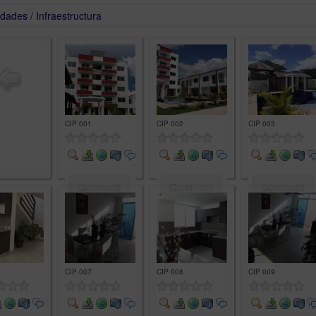
idades / Infraestructura
CIP 001
CIP 002
CIP 003
Comment
Comment
Comment
CIP 007
CIP 008
CIP 009