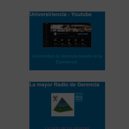
Universiriencia - Youtube
Universidad de Gerencia basada en la
Experiencia.
La mayor Radio de Gerencia
La radio de los gerentes