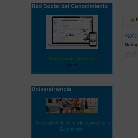
Red Social del Conocimiento
R
Rate 
Ratin
Prosperidad y diversión.
Video
Universiriencia
Universidad de Gerencia basada en la
Experiencia.