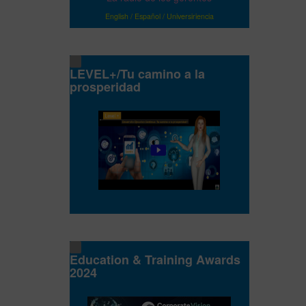
English
/
Español
/
Universiriencia
LEVEL+/Tu camino a la
prosperidad
Education & Training Awards
2024