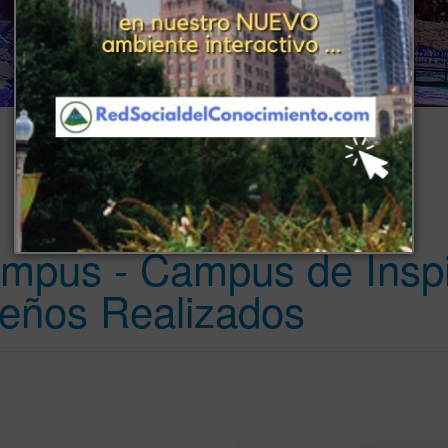
www . piramide digital . com
..
.
Gerencia:
Clientes, Estrategia, Personal y Sistemas/Procesos
mpus - Campus de Inspir
eños Realizados