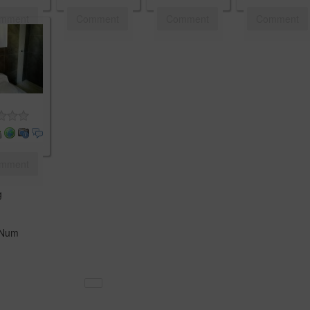
mment
Comment
Comment
Comment
mment
g
 Num