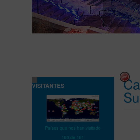
Ca
VISITANTES
Su
Países que nos han visitado
190 de 191