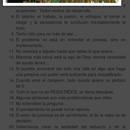
Sobrevivir, trabajar, administrar, gerenciar, proyectar y
emprender. Todos verbos del desarrollo.
El talento, el trabajo, la pasión, el enfoque, el tomar el
riesgo y la persistencia te conducen inevitablemente al
éxito.
Tanto rollo para no más de eso ...
El problema no está en entender el consejo, sino en
implementarlo...
No conoces a alguien hasta que sabes lo que quiere...
Mientras más cerca está tu ego de Dios, menos necesidad
de ayuda tienes ...
Si puedes encontrar tan solo una falla en algo que haga
una persona con poder será suficiente para descalificarlo.
Cuando eres el campeón, todo mundo quiere un pedazo
de tí.
Todo lo que no es RESULTADOS, se llama disculpas.
Algunas personas son más problemáticas que útiles.
No entendiste la pregunta ...
El pensamiento no puede tomar asiento.
El amor de juventud es de sentimiento, el de la vejez es de
decisión.
Deberíamos crear la sociedad del esfuerzo y de la