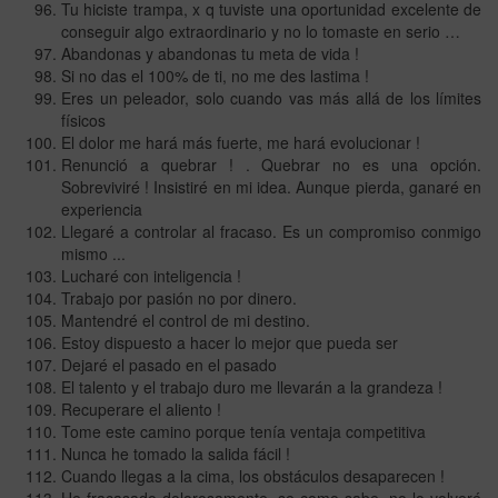
Tu hiciste trampa, x q tuviste una oportunidad excelente de
conseguir algo extraordinario y no lo tomaste en serio …
Abandonas y abandonas tu meta de vida !
Si no das el 100% de ti, no me des lastima !
Eres un peleador, solo cuando vas más allá de los límites
físicos
El dolor me hará más fuerte, me hará evolucionar !
Renunció a quebrar ! . Quebrar no es una opción.
Sobreviviré ! Insistiré en mi idea. Aunque pierda, ganaré en
experiencia
Llegaré a controlar al fracaso. Es un compromiso conmigo
mismo ...
Lucharé con inteligencia !
Trabajo por pasión no por dinero.
Mantendré el control de mi destino.
Estoy dispuesto a hacer lo mejor que pueda ser
Dejaré el pasado en el pasado
El talento y el trabajo duro me llevarán a la grandeza !
Recuperare el aliento !
Tome este camino porque tenía ventaja competitiva
Nunca he tomado la salida fácil !
Cuando llegas a la cima, los obstáculos desaparecen !
He fracasado dolorosamente, se como sabe, no lo volveré