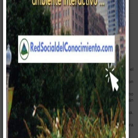
Empty
Tips
Frases Celebres
Pablo G Páez
Paez
La diferencia entre un proyecto y una realidad es el
carácter.
Gerencia es el arte de tomar la decisión correcta, con
información imprecisa.
Un emprendedor es quién hace cosas que no sabe cómo
quedarán, ni de que estarán hechas, pero que funcionarán
y le traerán prosperidad
Hay un trabajo más difícil que encender la mecha.
Regresar a encenderla ...
Mas que ver para creer, un emprendedor debe creer para
ver ...
El problema fue pensar ... solo había que ejecutar ...