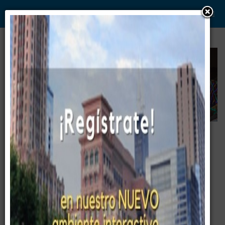
WWW. PABLO G PAEZ .COM
www . piramide digital . com
Gerencia:
Clientes, Estrategia, Personal y
..
.
Sistemas/Procesos
Frases Célebres
Frases Célebres de Pablo G Páez