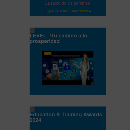
La radio de los gerentes
English
/
Español
/
Universiriencia
LEVEL+/Tu camino a la
prosperidad
Education & Training Awards
2024