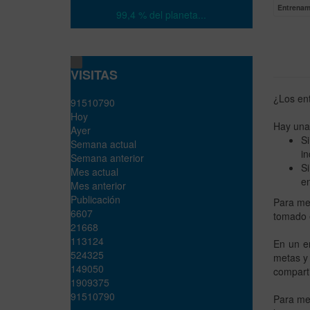
Entrenam
99,4 % del planeta...
VISITAS
¿Los ent
9
1
5
1
0
7
9
0
Hoy
Hay una 
Ayer
Si
Semana actual
in
Semana anterior
S
Mes actual
en
Mes anterior
Publicación
Para mej
6607
tomado e
21668
113124
En un en
524325
metas y 
149050
compart
1909375
91510790
Para mej