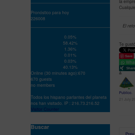
la empre
Cualquie
Pronóstico para hoy
226008
El ret
0.05%
58.42%
Te gust
1.36%
0.01%
Save
0.03%
Wha
40.13%
Online (30 minutes ago):670
670 guests
no members
Publico.
Todos los hispano parlantes del planeta
21 July 2
nos han visitado. IP : 216.73.216.52
Visitor Counter
Buscar
Prev