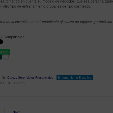
sa tomando en cuenta su modelo de negocios; que sea personalizado a 
r otro tipo de entrenamiento grupal es de tipo cosmético.
orno de la inversión en entrenamiento ejecutivo de equipos gerenciale
ó? Compártelo !
tsapp
Cursos Gerenciales Presenciales
Entrenamiento Ejecutivo.
011
Hits: 3753
Next