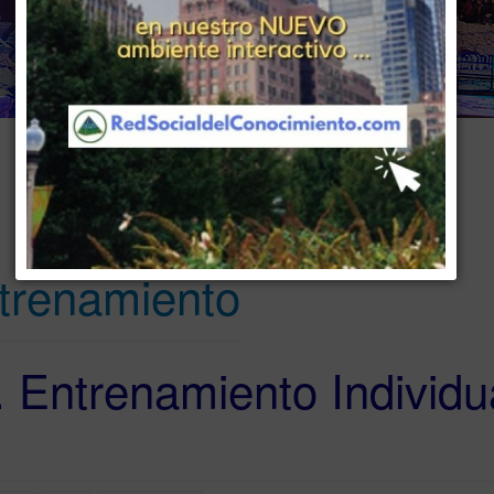
www . piramide digital . com
..
.
Gerencia:
Clientes, Estrategia, Personal y Sistemas/Procesos
trenamiento
. Entrenamiento Individu