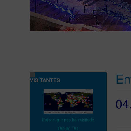
En
VISITANTES
04
Países que nos han visitado
190 de 191