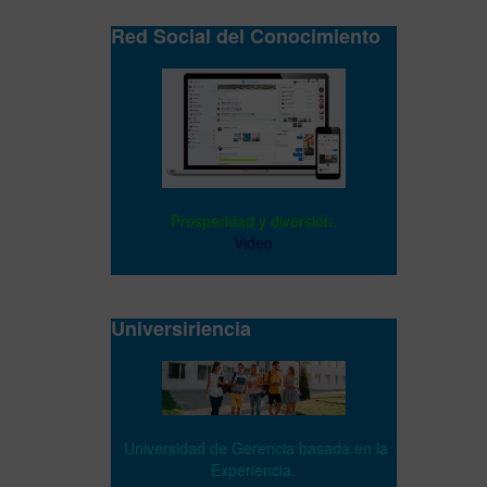
Red Social del Conocimiento
Prosperidad y diversión.
Video
Universiriencia
Universidad de Gerencia basada en la
Experiencia.