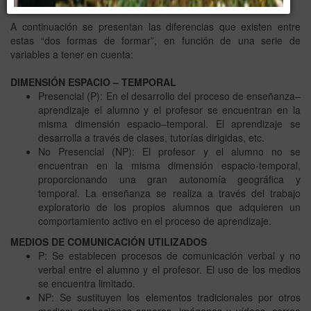
A continuación se presentan las diferencias que existen entre
estas “dos formas de formar”, en función de una serie de
variables a tener en cuenta:
DIMENSIÓN ESPACIO – TEMPORAL
Presencial (P): En el desarrollo del proceso de enseñanza–
aprendizaje el alumno y el profesor se encuentran en la
misma dimensión espacio–temporal. El aprendizaje se
desarrolla a través de clases, tutorías dirigidas, etc.
No Presencial (NP): El profesor y el alumno no se
encuentran en la misma dimensión espacio-temporal,
proporcionando una gran autonomía geográfica y
temporal. La enseñanza se realiza a través del trabajo
exploratorio de los propios alumnos que adquieren un
comportamiento activo en el proceso de aprendizaje.
MEDIOS DE COMUNICACIÓN UTILIZADOS
P: Se establecen procesos de comunicación verbal y no
verbal entre el alumno y el profesor. El uso de los medios
se encuentra limitado.
NP: Se sustituyen los elementos tradicionales por otros
medios: grabaciones sonoras, imágenes y vídeos, correo