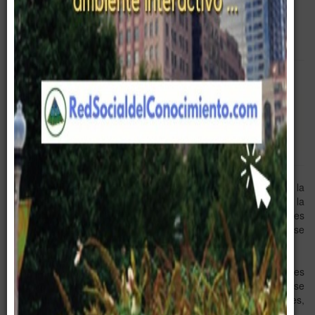
Empty
Entrenamiento
Cursos
Equipo Gerencial
Hoy en día, se crean muchas cuestiones acerca de si la
formación no presencial aporta los mismos beneficios que la
formación presencial, si ofrece calidad pedagógica, si es
adecuada para transmitir determinados conceptos, si estos se
asimilan o no, si llega a tener un valor profesional, etc.
Sin embargo, en los centros de estudios, colegios, universidades
públicas, privadas, donde la formación es presencial, ¿Cómo se
garantiza que la enseñanza sea de calidad pedagógica?, ¿Lo es,
por el simple hecho de ser presencial?