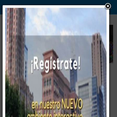
WWW. PABLO G PAEZ .COM
www . piramide digital . com
Gerencia:
Clientes, Estrategia, Personal y
..
.
Sistemas/Procesos
Entrenamiento
09. Diferencias entre formación
Presencial y No Presencial