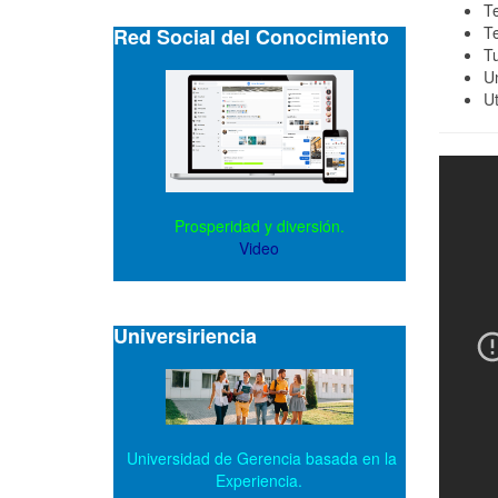
T
Te
Red Social del Conocimiento
T
Un
Ut
Prosperidad y diversión.
Video
Universiriencia
Universidad de Gerencia basada en la
Experiencia.