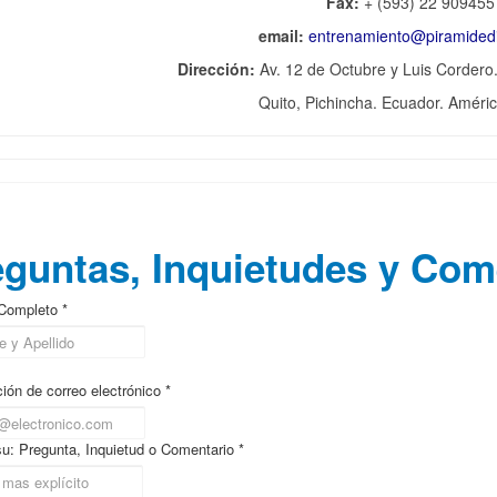
Fax:
+ (593) 22 909455
email:
entrenamiento@piramidedi
Dirección:
Av. 12 de Octubre y Luis Cordero
Quito, Pichincha. Ecuador. Améric
trenamiento Ejecutivo Presencial
guntas, Inquietudes y Com
Completo *
ión de correo electrónico *
su: Pregunta, Inquietud o Comentario *