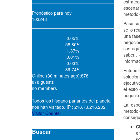
estrateg
escenar
Pronóstico para hoy
metodolo
103248
Basa su 
se lo re
una fase
0.05%
negocios
58.80%
sus equi
1.37%
saben, 
0.01%
informac
0.03%
39.74%
Entendie
Online (30 minutes ago):878
solucio
878 guests
ejecutiv
no members
el éxito
negocio
Todos los hispano parlantes del planeta
La espe
nos han visitado. IP : 216.73.216.202
metodol
Visitor Counter
consegu
C
Buscar
en
so