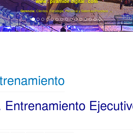
www . piramide digital . com
..
.
Gerencia:
Clientes, Estrategia, Personal y Sistemas/Procesos
trenamiento
. Entrenamiento Ejecutiv