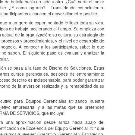
lo de botella hacia un lado u otro. ¿Cuál sería el mejor
ble. ¿Y como lograrlo?. Transfiriendo conocimiento,
s participantes alcancen el mayor diámetro posible.
 que a un gerente experimentado le llevó toda su vida,
uipos de trabajo, acelerando el tiempo. Se empieza con
 actual de la organización: su cultura, su estrategia de
 procesos y procedimientos, y el nivel de desarrollo de
 negocio. Al conocer a los participantes, sabe: lo que
no saben. El siguiente paso es evaluar y analizar la
ular.
ción se pasa a la fase de Diseño de Soluciones. Estas
arios cursos gerenciales, sesiones de entrenamiento
roceso descrito es indispensable, para poder garantizar
orno de la inversión realizada y la rentabilidad de su
cutivo para Equipos Gerenciales utilizando nuestra
jetivo empresarial y a las metas que se pretenden
FORMA DE SERVICIOS, que incluye:
a una aproximación desde arriba hacia abajo del
tificación de Excelencia del Equipo Gerencial © " que
 cursos a niveles: Operativo, Gerencial y Estratégico,