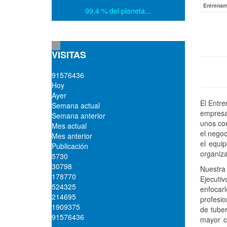
Entrenam
99,4 % del planeta...
VISITAS
9
1
5
7
6
4
3
6
Hoy
Ayer
El Entre
Semana actual
empresa 
Semana anterior
unos co
Mes actual
el negoc
Mes anterior
el equip
Publicación
organiza
5730
30798
Nuestr
178770
Ejecuti
524325
enfocar
214695
profesio
1909375
de tuber
91576436
mayor c