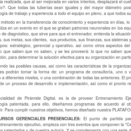
ia realizada, que al ser mejorada en varios intentos, desplazará el cuel
io?. Que todas las tuberías sean iguales y del mayor diámetro posi
gía de trabajo y experiencia a todo el equipo en pleno, a que todos su
método en la transferencia de conocimiento y experiencia en días, lo
aliza en un evento en el que se graban patrones neuronales en los eq
 de diagnóstico, que sirve para que el entrenador, entienda la situación
, sus metas, sus clientes, sus productos, sus finanzas, sus sistemas y
pos: estratégico, gerencial y operativo, así como otros aspectos del
lo que saben que no saben, y se les proveerá: lo que no saben que 
ión, para determinar la solución efectiva para su organización en partic
ndo las posibles causas, así como las características de la organiza
nes podrán tomar la forma de: un programa de consultoría, uno o v
o a diferentes niveles, o una combinación de todas las anteriores. El p
 de un proceso de desarrollo e implementación, así como el pronto ret
.
cialidad de Pirámide Digital, es la de proveer Entrenamiento Eje
ogía patentada, para ello, diseñamos programas de acuerdo al ob
ir. Para cumplir nuestros objetivos, hemos diseñado nuestra PLATA
URSOS GERENCIALES PRESENCIALES:
El punto de partida par
trenamiento ejecutivo, empieza con tres eventos que componen la "Cer
n patentados y de nuestra autoría. Y se complementa con una serie de