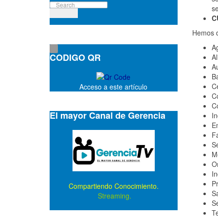
s
C
Hemos de
Ag
CODIGO QR
Al
Au
B
Ce
Acceso a este artículo
Co
Co
El mayor Canal de Gerencia
In
En
F
S
M
O
In
P
Compartiendo Conocimiento.
S
Streaming.
Se
T