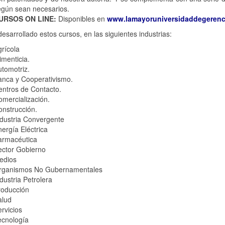
egún sean necesarios.
URSOS ON LINE:
Disponibles en
www.lamayoruniversidaddegerenc
sarrollado estos cursos, en las siguientes industrias:
rícola
imenticia.
tomotriz.
anca y Cooperativismo.
ntros de Contacto.
mercialización.
nstrucción.
dustria Convergente
ergía Eléctrica
armacéutica
ector Gobierno
edios
rganismos No Gubernamentales
dustria Petrolera
roducción
alud
rvicios
ecnología