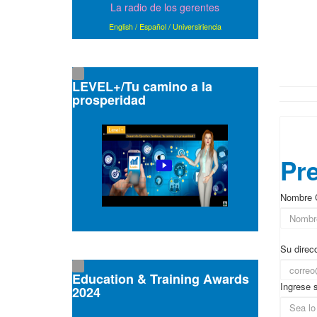
La radio de los gerentes
English
/
Español
/
Universiriencia
LEVEL+/Tu camino a la
prosperidad
▲ En
Pre
Nombre 
Su direcc
Education & Training Awards
Ingrese 
2024