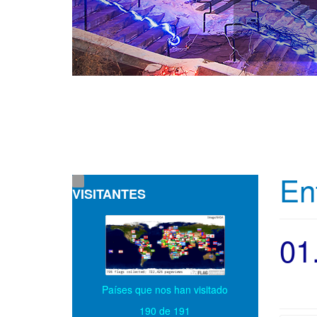
En
VISITANTES
01
Países que nos han visitado
190 de 191