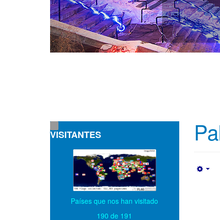
Pa
VISITANTES
Emp
Países que nos han visitado
190 de 191