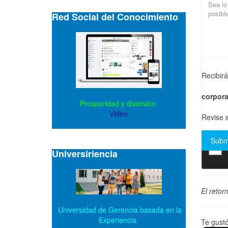
Red Social del Conocimiento
Recibir
corpora
Prosperidad y diversión.
Video
Revise s
Universiriencia
El retor
Universidad de Gerencia basada en la
Experiencia.
Te gust