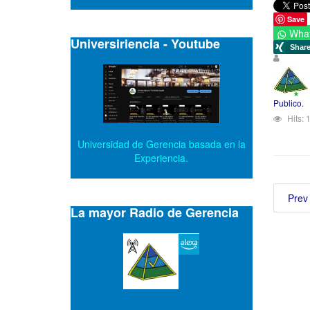
Save
Wha
Universiriencia - Youtube
Publico.
Hits:
Universidad de Gerencia basada en la
Experiencia.
Prev
La mayor Radio de Gerencia