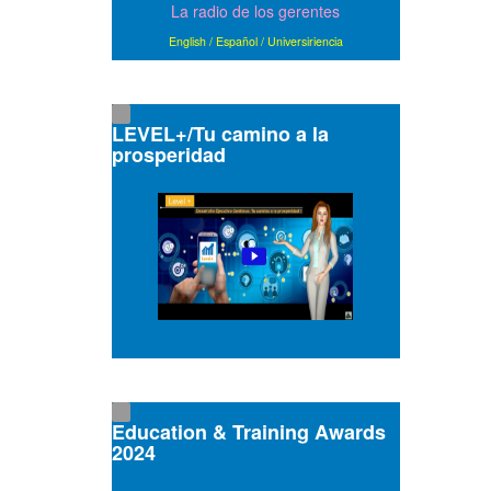
La radio de los gerentes
English
/
Español
/
Universiriencia
LEVEL+/Tu camino a la
prosperidad
Education & Training Awards
2024