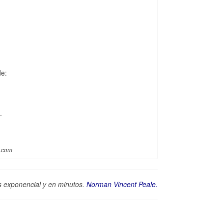
de:
.
a.com
es exponencial y en minutos.
Norman Vincent Peale.