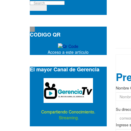
CODIGO QR
Acceso a este artículo
▲ Of
El mayor Canal de Gerencia
Pre
Nombre 
Su direcc
Compartiendo Conocimiento.
Streaming.
Ingrese 