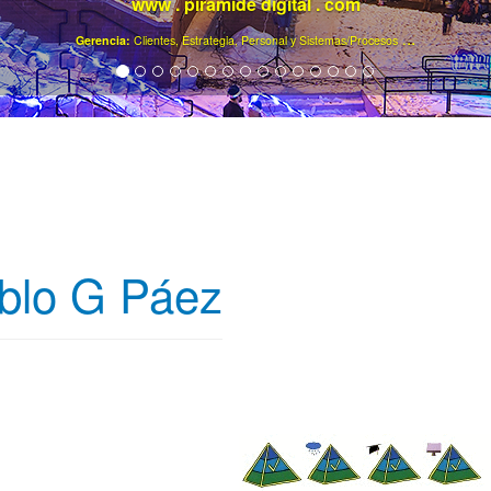
www . piramide digital . com
..
.
Gerencia:
Clientes, Estrategia, Personal y Sistemas/Procesos
blo G Páez
ty