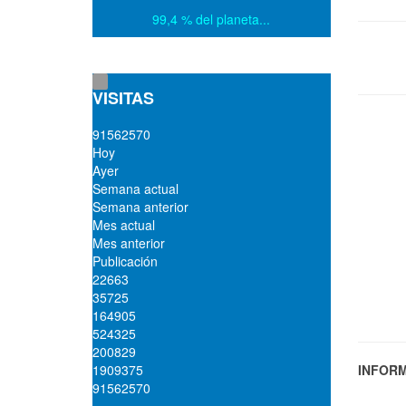
99,4 % del planeta...
VISITAS
9
1
5
6
2
5
7
0
Hoy
Ayer
Semana actual
Semana anterior
Mes actual
Mes anterior
Publicación
22663
35725
164905
524325
200829
1909375
INFORM
91562570