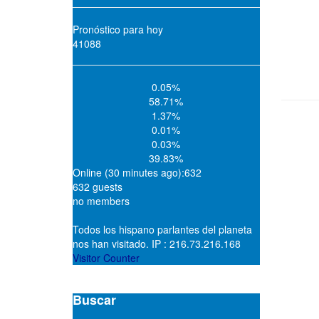
Pronóstico para hoy
41088
0.05%
58.71%
1.37%
0.01%
0.03%
39.83%
Online (30 minutes ago):632
632 guests
no members
Todos los hispano parlantes del planeta
nos han visitado. IP : 216.73.216.168
Visitor Counter
Buscar