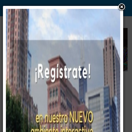
WWW. PABLO G PAEZ .COM
www . piramide digital . com
Gerencia:
Clientes, Estrategia, Personal y
..
.
Sistemas/Procesos
Entrenamiento
2019-05-13 / Estrategias Efectivas de
Negociación ©