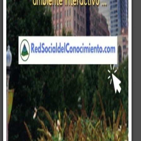
Empty
Pirámide Digital
Entrenamiento
Corporativo
Cursos
Estrategia
Negociacion
Servicios
Equipo Gerencial