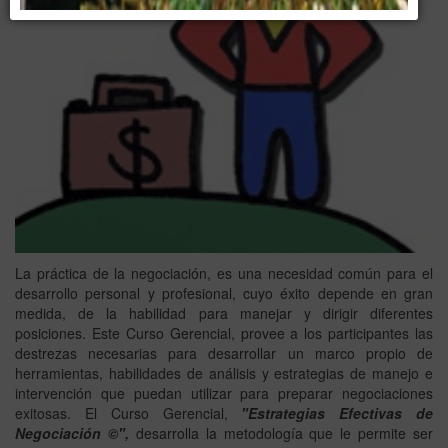
La práctica de la negociación, es una necesidad común para el
desarrollo personal y profesional, cuyo éxito depende en gran
medida, de la habilidad para manejar y dirigir diferentes
posiciones. Este Curso Gerencial, provee a los participantes las
destrezas necesarias para desarrollar un marco propio de
herramientas, habilidades de análisis y estrategias de manejo e
intervención que puedan utilizar para preparar negociaciones
exitosas. El Curso Gerencial,
"Estrategias Efectivas de
Negociación ©",
desarrolla la metodología que le permite ser