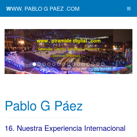
WWW. PABLO G PAEZ .COM
www . piramide digital . com
Gerencia:
Clientes, Estrategia, Personal y
..
.
Sistemas/Procesos
Pablo G Páez
16. Nuestra Experiencia Internacional