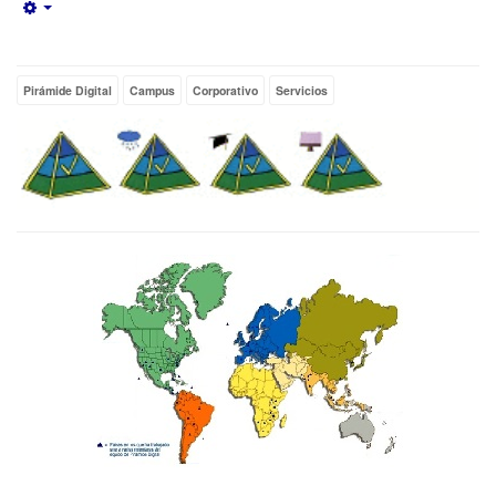
Empty
Pirámide Digital
Campus
Corporativo
Servicios
EXP. Experiencia del Equipo de trabajo de
Pirámide Digital.
PIRAMIDE DIGITAL. 2002 -
2016.