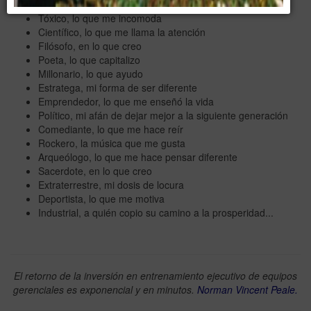
Técnico, lo que aprendo
Tóxico, lo que me incomoda
Científico, lo que me llama la atención
Filósofo, en lo que creo
Poeta, lo que capitalizo
Millonario, lo que ayudo
Estratega, mi forma de ser diferente
Emprendedor, lo que me enseñó la vida
Político, mi afán de dejar mejor a la siguiente generación
Comediante, lo que me hace reír
⁠Rockero, la música que me gusta
⁠Arqueólogo, lo que me hace pensar diferente
⁠Sacerdote, en lo que creo
Extraterrestre, mi dosis de locura
⁠Deportista, lo que me motiva
Industrial, a quién copio su camino a la prosperidad...
El retorno de la inversión en entrenamiento ejecutivo de equipos
gerenciales es exponencial y en minutos.
Norman Vincent Peale.