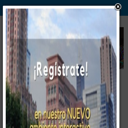
WWW. PABLO G PAEZ .COM
www . piramide digital . com
Gerencia:
Clientes, Estrategia, Personal y
..
.
Sistemas/Procesos
Pablo G Páez
Como pienso, soy y estoy ...