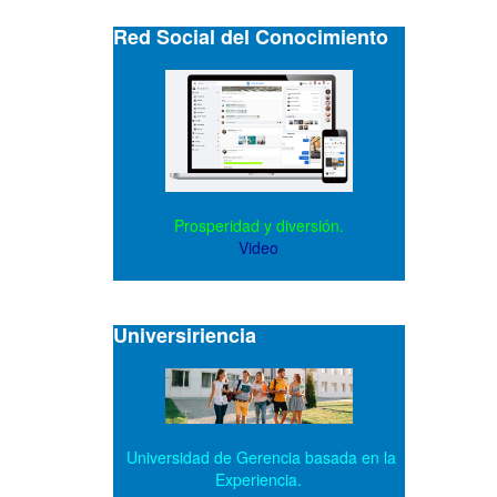
Red Social del Conocimiento
Prosperidad y diversión.
Video
Universiriencia
Universidad de Gerencia basada en la
Experiencia.