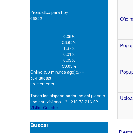
Pronóstico para hoy
68952
Oficin
0.05%
58.65%
Popup
1.37%
0.01%
0.03%
39.89%
Popup
Online (30 minutes ago):574
574 guests
no members
Todos los hispano parlantes del planeta
Uploa
nos han visitado. IP : 216.73.216.62
Visitor Counter
Buscar
Desta