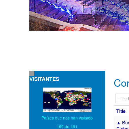
VISITANTES
Cor
Title
Filter
Title
Países que nos han visitado
▲ Bun
190 de 191
Pirámi