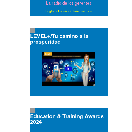
La radio de los gerentes
English
/
Español
/
Universiriencia
LEVEL+/Tu camino a la
prosperidad
Education & Training Awards
2024