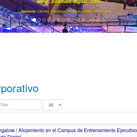
www . piramide digital . com
..
.
Gerencia:
Clientes, Estrategia, Personal y Sistemas/Procesos
porativo
Display
#
galow / Alojamiento en el Campus de Entrenamiento Ejecutivo
de Digital