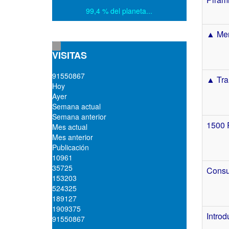
99,4 % del planeta...
▲ Men
VISITAS
9
1
5
5
0
8
6
7
▲ Tra
Hoy
Ayer
Semana actual
Semana anterior
1500 
Mes actual
Mes anterior
Publicación
10961
35725
Consul
153203
524325
189127
1909375
Introd
91550867