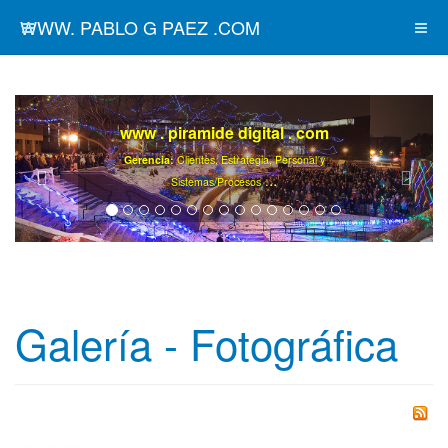
WWW. PABLO G PAEZ .COM
www . piramide digital . com
Gerencia:
Clientes, Estrategia, Personal y
..
.
Sistemas/Procesos
Galería - Fotográfica