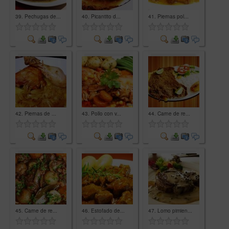
39. Pechugas de...
40. Picantito d...
41. Piernas pol...
Comment
Comment
Comment
42. Piernas de ...
43. Pollo con v...
44. Carne de re...
Comment
Comment
Comment
45. Carne de re...
46. Estofado de...
47. Lomo pimien...