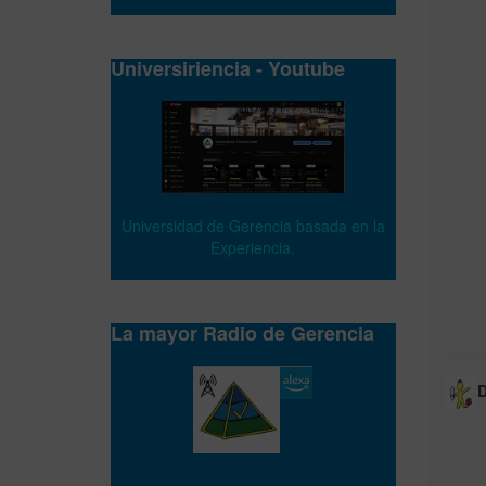
Universiriencia - Youtube
Universidad de Gerencia basada en la
Experiencia.
La mayor Radio de Gerencia
D