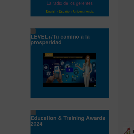
La radio de los gerentes
English
/
Español
/
Universiriencia
LEVEL+/Tu camino a la
prosperidad
Education & Training Awards
2024
B