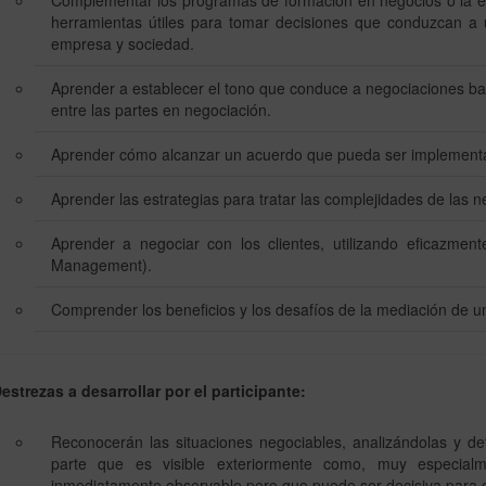
Complementar los programas de formación en negocios o la ex
herramientas útiles para tomar decisiones que conduzcan a 
empresa y sociedad.
Aprender a establecer el tono que conduce a negociaciones ba
entre las partes en negociación.
Aprender cómo alcanzar un acuerdo que pueda ser implementado
Aprender las estrategias para tratar las complejidades de las n
Aprender a negociar con los clientes, utilizando eficazmen
Management).
Comprender los beneficios y los desafíos de la mediación de un
estrezas a desarrollar por el participante:
Reconocerán las situaciones negociables, analizándolas y det
parte que es visible exteriormente como, muy especial
inmediatamente observable pero que puede ser decisiva para el 