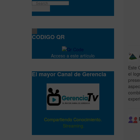
CODIGO QR
Acceso a este artículo
A
Este 
El mayor Canal de Gerencia
el lo
prese
aspec
combi
experi
D
Compartiendo Conocimiento.
Streaming.