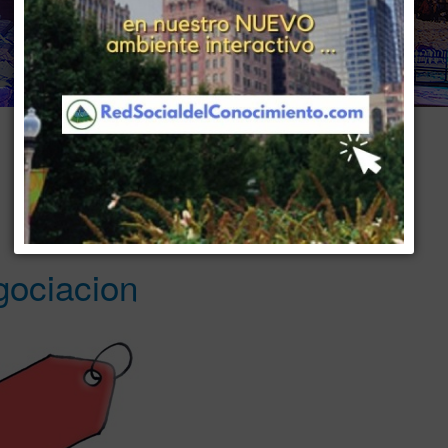
www . piramide digital . com
..
.
Gerencia:
Clientes, Estrategia, Personal y Sistemas/Procesos
ociacion