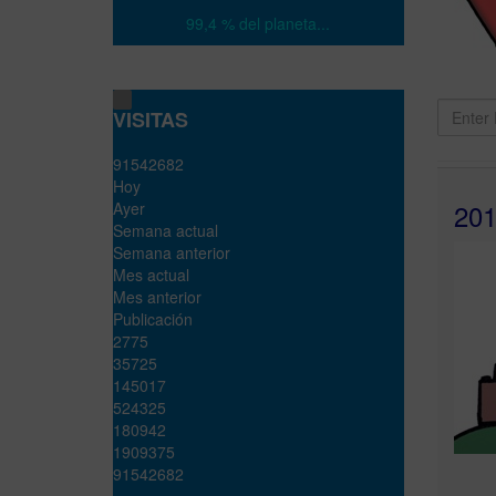
99,4 % del planeta...
Enter
VISITAS
Part
of
9
1
5
4
2
6
8
2
Title
Hoy
201
Ayer
Semana actual
Semana anterior
Mes actual
Mes anterior
Publicación
2775
35725
145017
524325
180942
1909375
91542682