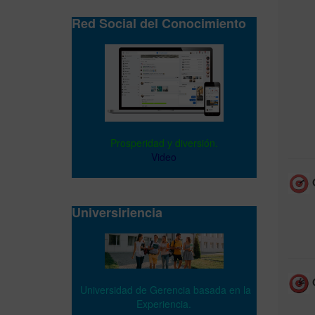
Red Social del Conocimiento
Prosperidad y diversión.
Video
O
Universiriencia
O
Universidad de Gerencia basada en la
Experiencia.