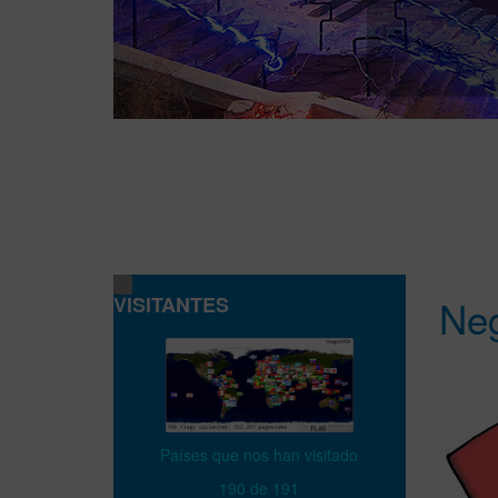
VISITANTES
Neg
Países que nos han visitado
190 de 191