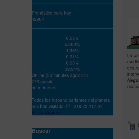
Pronóstico para hoy
42984
0.05%
58.60%
1.36%
La pr
0.01%
medid
0.03%
destr
39.94%
inter
Online (30 minutes ago):773
Negoc
773 guests
relaci
no members
Todos los hispano parlantes del planeta
nos han visitado. IP : 216.73.217.61
Visitor Counter
S
Buscar