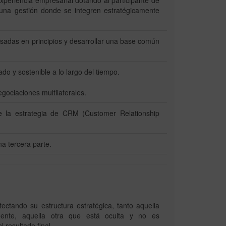
periencia empresarial dotando al participante de
una gestión donde se integren estratégicamente
sadas en principios y desarrollar una base común
 y sostenible a lo largo del tiempo.
egociaciones multilaterales.
te la estrategia de CRM (Customer Relationship
a tercera parte.
ectando su estructura estratégica, tanto aquella
mente, aquella otra que está oculta y no es
resultado final.