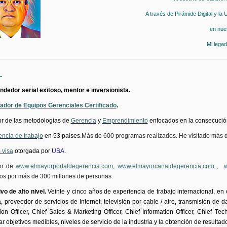
A través de Pirámide Digital y la
en nue
Mi lega
L
dedor serial exitoso, mentor e inversionista.
ador de Equipos Gerenciales Certificado
.
r de las metodologías de
Gerencia
y
Emprendimiento
enfocados en la consecución
encia de trabajo
en 53 países.
Más de 600 programas realizados. He visitado más 
 visa
otorgada por
USA
.
or de
www.elmayorportaldegerencia.com
,
www.elmayorcanaldegerencia.com
,
dos por más de 300 millones de personas.
vo de alto nivel.
Veinte y cinco años de experiencia de trabajo internacional, en 
, proveedor de servicios de Internet, televisión por cable / aire, transmisión de
ion
Officer
,
Chief
Sales & Marketing
Officer
,
Chief
Information
Officer
,
Chief
Tech
r objetivos medibles, niveles de servicio de la industria y la obtención de resultad