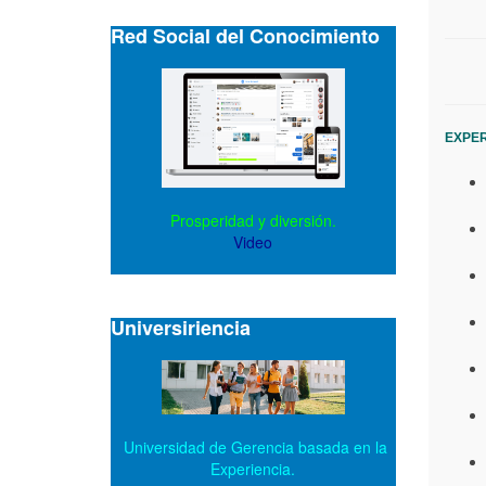
Red Social del Conocimiento
EXPER
Prosperidad y diversión.
Video
Universiriencia
Universidad de Gerencia basada en la
Experiencia.