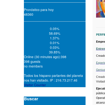
Pronóstico para hoy
48360
0.05%
58.69%
PERFI
1.37%
Empren
0.01%
0.03%
Entren
39.85%
Creado
Online (30 minutes ago):398
398 guests
Experi
no members
Genius
Todos los hispano parlantes del planeta
Cread
nos han visitado. IP : 216.73.217.46
Visita
Visitor Counter
Ejecuti
pública
Buscar
Operat
alcanza