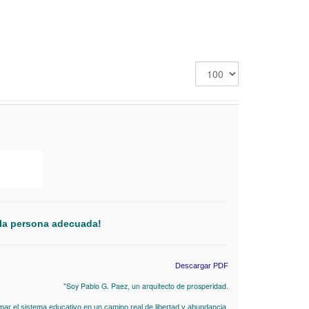
Display
#
 la persona adecuada!
Descargar PDF
"Soy Pablo G. Paez, un arquitecto de prosperidad.
mar el sistema educativo en un camino real de libertad y abundancia.