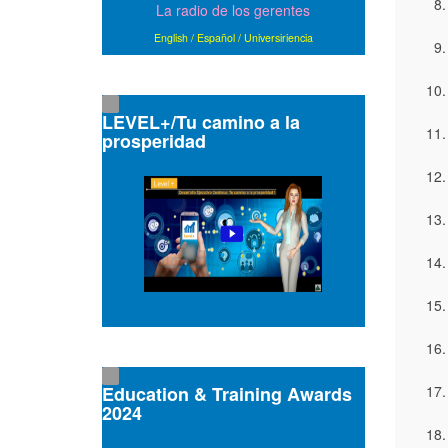
La radio de los gerentes
English
/
Español
/
Universiriencia
LEVEL+/Tu camino a la
prosperidad
Education & Training Awards
2024