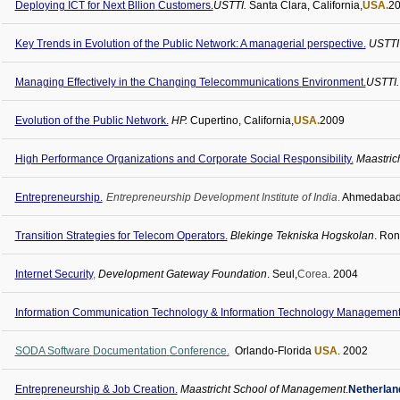
Deploying ICT for Next
Bllion
Customers.
USTTI
.
Santa Clara, California,
USA.
2
Key Trends in Evolution of the Public Network: A managerial perspective.
USTTI
Managing Effectively in the Changing Telecommunications
Environment.
USTTI
.
Evolution of the Public Network.
HP.
Cupertino, California,
USA.
2009
High Performance Organizations and Corporate Social Responsibility.
Maastric
Entrepreneurship.
Entrepreneurship Development Institute of India
.
Ahmedabad-
Transition Strategies for Telecom Operators.
Blekinge
Tekniska
Hogskolan
.
Ron
Internet Security
,
Development Gateway Foundation
.
Seul
,
Corea
. 2004
Information Communication Technology & Information Technology Management
SODA Software
Documentation
Conference
.
Orlando-Florida
USA
. 2002
Entrepreneurship & Job Creation.
Maastricht School of Management
.
Netherlan