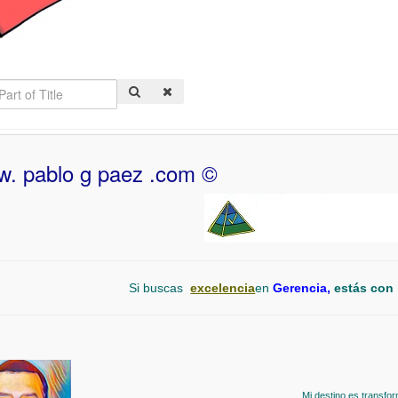
. pablo g paez .com ©
Si buscas
excelencia
en
Gerencia,
estás con
Mi destino es transfor