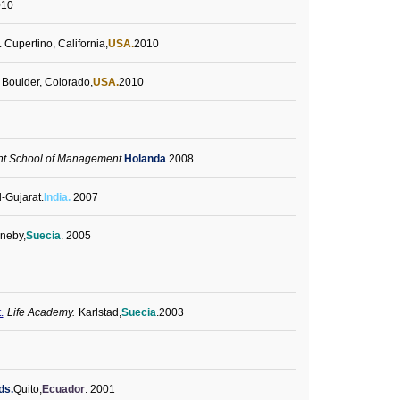
010
. Cupertino, California,
USA.
2010
Boulder, Colorado,
USA.
2010
ht School of Management
.
Holanda
.
2008
Gujarat.
India.
2007
neby
,
Suecia
. 2005
.
Life
Academy
.
Karlstad,
Suecia
.
2003
ds.
Quito,
Ecuador
.
2001