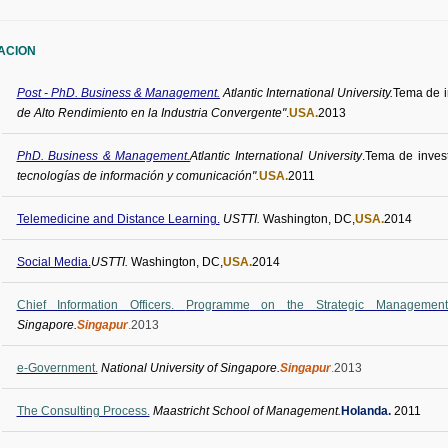
ACION
Post - PhD. Business & Management.
Atlantic International University.
Tema de i
de Alto Rendimiento en la Industria Convergente"
.
USA.
2013
PhD. Business & Management.
Atlantic International University
.
Tema de invest
tecnologías de información y comunicación".
USA.
2011
Telemedicine and Distance Learning.
USTTI.
Washington, DC,
USA.
2014
Social Media.
USTTI.
Washington, DC,
USA.
2014
Chief Information Officers.
Programme
on the Strategic Management o
Singapore.
Singapur
.
2013
e-Government.
National University of Singapore.
Singapur
.
2013
The Consulting Process.
Maastricht School of Management.
Holanda
.
2011