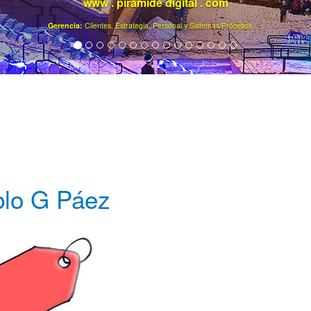
www . piramide digital . com
..
.
Gerencia:
Clientes, Estrategia, Personal y Sistemas/Procesos
lo G Páez