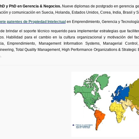
hD y PhD en Gerencia & Negocios.
Nueve diplomas de postgrado en gerencia gene
ación y comunicación en Suecia, Holanda, Estados Unidos, Corea, India, Brasil y S
iete patentes de Propiedad Intelectual
en Emprendimiento, Gerencia y Tecnología
de brindar el soporte técnico requerido para implementar estrategias que facilite
os. Habilidad para el cambio en la cultura organizacional y motivación del fa
ia
,
Emprendimiento
, Management Information Systems, Managerial Control
neering, Total Quality Management, High Performance Organizations & Strategic B
.
Experiencia del Equipo de trabajo
Pirámide Digital.
PIRAMIDE DIGITA