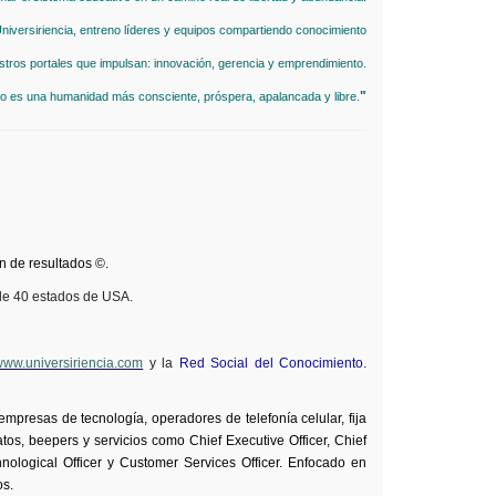
 Universiriencia, entreno líderes y equipos compartiendo conocimiento
stros portales que impulsan: innovación, gerencia y emprendimiento.
"
do es una humanidad más consciente, próspera, apalancada y libre.
 de resultados ©.
de 40 estados de USA.
www.universiriencia.com
y la
Red Social del Conocimiento
.
empresas de tecnología, operadores de telefonía celular, fija
 datos, beepers y servicios como
Chief
Executive
Officer
,
Chief
nological
Officer
y
Customer
Services
Officer
. Enfocado en
os.