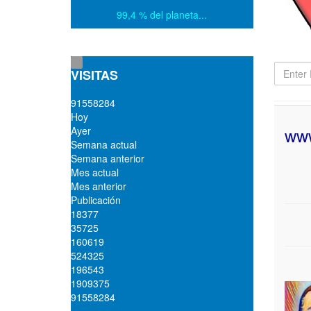
99,4 % del planeta...
Enter
VISITAS
Part
of
9
1
5
5
8
2
8
4
Title
Hoy
www
Ayer
Semana actual
Semana anterior
Mes actual
Mes anterior
Publicación
18377
35725
160619
524325
196543
1909375
91558284