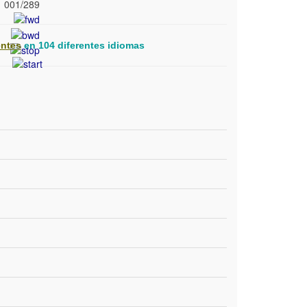
001/289
entes
en 104 diferentes idiomas