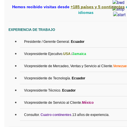
Hemos recibido visitas desde
+185 países y 5 continentes
e
idiomas
EXPERIENCIA DE TRABAJO
Presidente
/
Gerente
General.
Ecuador
Vicepresidente
Ejecutivo
.
USA
/
Jamaica
Vicepresidente de Mercadeo, Ventas y Servicio al Cliente.
Venezue
Vicepresidente
de
Tecnología
.
Ecuador
Vicepresidente
Técnico
.
Ecuador
Vicepresidente de Servicio al Cliente.
México
Consultor.
Cuatro continentes
.13
años de experiencia.