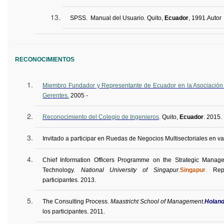
SPSS. Manual del Usuario. Quito,
Ecuador
, 1991.
Autor
RECONOCIMIENTOS
Miembro Fundador y Representante de Ecuador en la Asociación
Gerentes.
2005 -
Reconocimiento del Colegio de Ingenieros
. Quito,
Ecuador
. 2015.
Invitado a participar en Ruedas de Negocios Multisectoriales en va
Chief Information Officers
Programme
on the Strategic Manage
Technology.
National University of
Singapur
.
Singapur
.
Rep
participantes
. 2013.
The Consulting Process.
Maastricht School of Management.
Holan
los participantes. 2011.