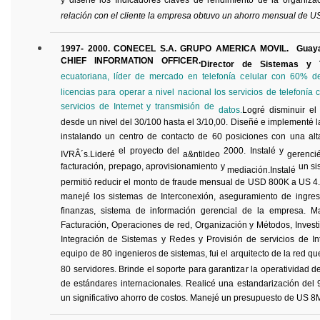
y diseñé los Indicadores claves de rendimiento de la organiza
relación con el cliente la empresa obtuvo un ahorro mensual de U
1997- 2000. CONECEL S.A. GRUPO AMERICA MOVIL.
Guaya
CHIEF INFORMATION OFFICER.
Director de Sistemas y T
ecuatoriana, líder de mercado en telefonía celular con 60% 
licencias para operar a nivel nacional los servicios de telefonía 
servicios de Internet y transmisión de
datos.
Logré
disminuir el 
desde un nivel del 30/100 hasta el 3/10,00. Diseñé e implementé 
instalando un centro de contacto de 60 posiciones con una alt
el proyecto del
2000. Instalé y
IVRÂ´s
.Lideré
a&ntildeo
gerenci
facturación, prepago, aprovisionamiento y
un si
mediación.Instalé
permitió reducir el monto de fraude mensual de USD 800K a US 4. 
manejé los sistemas de Interconexión, aseguramiento de ingres
finanzas, sistema de información gerencial de la empresa. M
Facturación, Operaciones de red, Organización y Métodos, Investi
Integración de Sistemas y Redes y Provisión de servicios de In
equipo de 80 ingenieros de sistemas, fui el arquitecto de la red qu
80 servidores. Brinde el soporte para garantizar la operatividad d
de estándares internacionales. Realicé una estandarización del
un significativo ahorro de costos. Manejé un presupuesto de US 8M