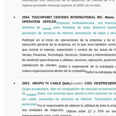
obteniendo una reducción de la deserción de clientes de 9 
ingreso promedio mensual superior al 200% en un mes.
2004. TOUCHPOINT CENTERS INTERNATIONAL INC. Miami, 
OPERATION OFFICER.
Empresa norteamericana, con licenci
servicios de
para llamadas de larga distancia naciona
carrier
proveedor de servicios de internet, transmisión de datos y ser
Participé en el inicio de operaciones de la empresa y fui el
operación general de la empresa, en la que serví también como
que incluía el manejo, supervisión y control de las áreas de 
Ventas, Finanzas, Tecnología, Servicios, Sistemas y Administració
de medición para finanzas y utilidad, servicios, operación, posicio
satisfacción de clientes.
Definí e implementé de la estrategi
cultura organizacional dentro de la compañía
Definí la estrategia d
2003. GRUPO TV CABLE Quito,
Ecuador
. COO. VICEPRESIDE
Grupo ecuatoriano, líder en compartición de mercado en televisi
de
share, con licencias para operar a nivel nacional los se
market
por cable, proveedor de servicios de Internet, Transmisión de
publicidad.
Fui el responsable de obtener la utilidad de toda la e
sus unidades de negocios.
Obtuve entre 12 y 70% en exce