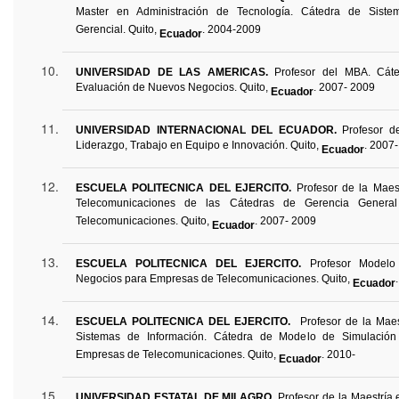
Master en Administración de Tecnología. Cátedra de Siste
Gerencial. Quito,
. 2004-2009
Ecuador
UNIVERSIDAD DE LAS AMERICAS.
Profesor del MBA. Cáte
Evaluación de Nuevos Negocios. Quito,
. 2007- 2009
Ecuador
UNIVERSIDAD INTERNACIONAL DEL ECUADOR.
Profesor d
Liderazgo, Trabajo en Equipo e Innovación. Quito,
. 2007
Ecuador
ESCUELA POLITECNICA DEL EJERCITO.
Profesor
de la Maest
Telecomunicaciones de las Cátedras de Gerencia Gener
Telecomunicaciones. Quito,
. 2007- 2009
Ecuador
ESCUELA POLITECNICA DEL EJERCITO.
Profesor Modelo
Negocios para Empresas de Telecomunicaciones. Quito,
Ecuador
ESCUELA POLITECNICA DEL EJERCITO.
Profesor de la Maes
Sistemas de Información. Cátedra de Modelo de Simulació
Empresas de Telecomunicaciones. Quito,
. 2010-
Ecuador
UNIVERSIDAD ESTATAL DE MILAGRO.
Profesor de la Maestría 