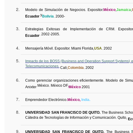
Modelo de Simulación de Negocios.
Expositor.
México
,
Jamaica
,
y
Ecuador
Bolivia
. 2000-
Estrategias Exitosas de Implementación de CRM. Expositor
. 2002-2005.
Ecuador
Mensajería Móvil. Expositor. Miami Florida,
USA
. 2002
Impacto de los BOSS (Business and
Operation
Support
Systems
) 
Telecomunicaciones.
Cali,
Colombia
. 2002
Como
gerenciar
organizaciones eficientemente. Modelo de Simu
México. México DF,
Anixter
México
2001
Emprendedor Electrónico.
México,
India.
UNIVERSIDAD SAN FRANCISCO DE QUITO.
The
Business
Scho
Cátedra de Tecnologías de Información y Comunicación. Quito,
Ec
UNIVERSIDAD SAN FRANCISCO DE QUITO.
The
Business