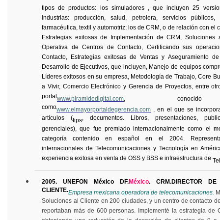
tipos de productos: los simuladores , que incluyen 25 versio
industrias: producción, salud, petrolera, servicios públicos,
farmacéutica, textil y automotriz; los de CRM, o de relación con el c
Estrategias exitosas de Implementación de CRM, Soluciones a
Operativa de Centros de Contacto, Certificando sus operaci
Contacto, Estrategias exitosas de Ventas y Aseguramiento de
Desarrollo de Ejecutivos, que incluyen, Manejo de equipos com
Líderes exitosos en su empresa, Metodología de Trabajo, Core B
a Vivir, Comercio Electrónico y Gerencia de Proyectos, entre otr
portal
www.piramidedigital.com
, conocido 
como
www.elmayorportaldegerencia.com
, en el que se incorpo
artículos (
, documentos. Libros, presentaciones, publ
tips
gerenciales), que fue premiado internacionalmente como el me
categoría contenido en español en el 2004. Represen
internacionales de Telecomunicaciones y Tecnología en Améric
experiencia exitosa en venta de OSS y BSS e infraestructura de
Te
2005. UNEFON México DF.
México
. CRM.
DIRECTOR DE
CLIENTE.
Empresa mexicana operadora de telecomunicaciones.
M
Soluciones al Cliente en 200 ciudades, y un centro de contacto d
reportaban más de 600 personas. Implementé la estrategia de