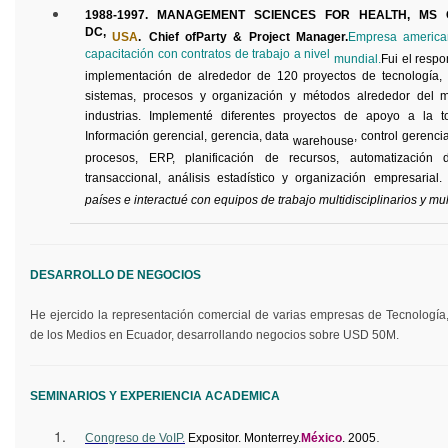
1988-1997. MANAGEMENT SCIENCES FOR HEALTH, MS Gr
DC,
USA
.
Chief
of
Party
& Project Manager.
Empresa american
capacitación con contratos de trabajo a nivel
mundial.
Fui
el respo
implementación de alrededor de 120 proyectos de tecnología, 
sistemas, procesos y organización y métodos alrededor del 
industrias. Implementé diferentes proyectos de apoyo a la 
Información gerencial, gerencia, data
, control gerenci
warehouse
procesos, ERP, planificación de recursos, automatización d
transaccional, análisis estadístico y organización empresarial
países e interactué con equipos de trabajo multidisciplinarios y mult
DESARROLLO DE NEGOCIOS
He ejercido la representación comercial de varias empresas de Tecnología
de los Medios en Ecuador, desarrollando negocios sobre USD 50M.
SEMINARIOS Y EXPERIENCIA ACADEMICA
.
Congreso de
VoIP
.
Expositor. Monterrey.
México
. 2005