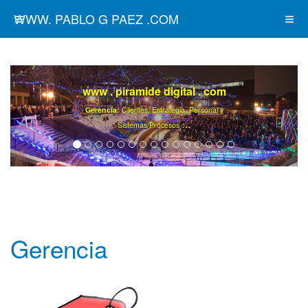
WWW. PABLO G PAEZ .COM
www . piramide digital . com
Gerencia:
Clientes, Estrategia, Personal y
..
.
Sistemas/Procesos
Gerencia