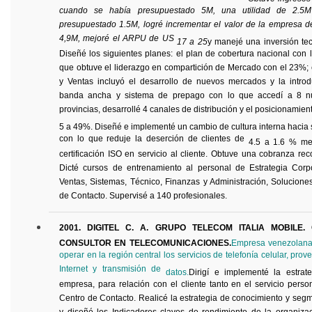
cuando se había presupuestado 5M, una utilidad de 2.5
presupuestado 1.5M, logré incrementar el valor de la empresa 
4,9M, mejoré el ARPU de US
17 a 25
y manejé una inversión te
Diseñé los siguientes planes: el plan de cobertura nacional con 
que obtuve el liderazgo en compartición de Mercado con el 23%; 
y Ventas incluyó el desarrollo de nuevos mercados y la introd
banda ancha y sistema de prepago con lo que accedí a 8 
provincias, desarrollé 4 canales de distribución y el posicionamie
5 a 49%. Diseñé e implementé un cambio de cultura interna hacia s
con lo que reduje la deserción de clientes de
4.5 a 1.6 % me
certificación ISO en servicio al cliente. Obtuve una cobranza re
Dicté cursos de entrenamiento al personal de Estrategia Corp
Ventas, Sistemas, Técnico, Finanzas y Administración, Soluciones
de Contacto. Supervisé a 140 profesionales.
2001. DIGITEL C. A. GRUPO TELECOM ITALIA MOBILE. 
CONSULTOR EN TELECOMUNICACIONES.
Empresa venezolana,
operar en la región central los servicios de telefonía celular, prov
Internet y transmisión de
datos.
Dirigí
e implementé la estrat
empresa, para relación con el cliente tanto en el servicio pers
Centro de Contacto. Realicé la estrategia de conocimiento y segm