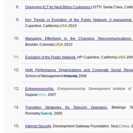
Deploying ICT for Next
Bllion
Customers.
USTTI
.
Santa Clara, Califo
Key Trends in Evolution of the Public Network: A managerial 
Cupertino, California,
USA.
2010
Managing Effectively in the Changing Telecommunication
Boulder, Colorado,
USA.
2010
Evolution of the Public Network.
HP.
Cupertino, California,
USA.
200
High Performance Organizations and Corporate Social Respons
School of Management
.
Holanda
.
2008
Entrepreneurship.
Entrepreneurship Development Institute of 
Gujarat.
India.
2007
Transition Strategies for Telecom Operators.
Blekinge
T
Ronneby
,
Suecia
. 2005
Internet Security
,
Development Gateway Foundation
.
Seul
,
Corea
. 