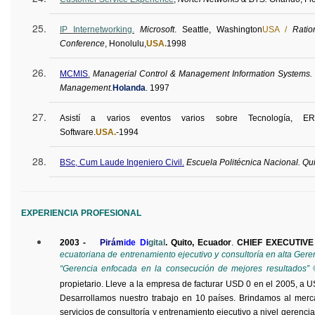
IP Internetworking.
Microsoft
. Seattle, Washington
USA /
Ratio
Conference
, Honolulu,
USA.
1998
MCMIS
.
Managerial Control &
Management Information Systems. 
Management.
Holanda
.
1997
Asistí a varios eventos varios sobre Tecnología,
ER
Software.
USA.
-1994
BSc
, Cum Laude Ingeniero Civil.
Escuela Politécnica Nacional. Qui
EXPERIENCIA PROFESIONAL
2003 -
Pirám
ide Di
gital
. Quito, Ecuador
.
CHIEF EXECUTIV
ecuatoriana de entrenamiento ejecutivo y consultoría en alta Ger
“Gerencia enfocada en la consecución de mejores resultados” 
propietario. Lleve a la empresa de facturar USD 0 en el 2005, a 
Desarrollamos nuestro trabajo en 10 países. Brindamos al merc
servicios de consultoría y entrenamiento ejecutivo a nivel gerencia