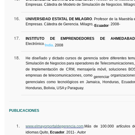
Empresas. Cátedra de Modelo de Simulación de Negocios. Milagr
UNIVERSIDAD ESTATAL DE MILAGRO
. Profesor de la Maestría
Empresas. Cátedra de Gerencia. Milagro,
. 2008-
Ecuador
INSTITUTO DE EMPRENDEDORES DE AHMEDABA
Electrónico.
India.
2008
He diseñado y dictado cursos de gerencia sobre diferentes te
Simulación de Negocios para operadores de Telecomunicaciones, 
de Implementación de CRM, mensajería móvil, soluciones BO
empresas de telecomunicaciones, como
organizaciones
gerenciar
gerenciales como tecnológicos en Jamaica, Honduras, Ecuador
Honduras, Bolivia, USA y Paraguay.
PUBLICACIONES
www.elmayorportaldegerencia.com
.
Más de 100.000 artículos 
idiomas.
Quito,
Ecuador
.
2011-. Autor