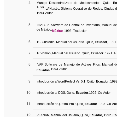
Manejo Descentralizado de Medicamentos. Quito,
Ec
Autor
LANtastic
. Sistema Operativo de Redes. Ciudad 
1993. Autor
INVEC-2. Software de Control de Inventario, Manual de
de México,
México
. 1993. Traductor
TC-Custodio, Manual del Usuario. Quito,
Ecuador
, 1991.
TC-
Inmob
, Manual del Usuario. Quito,
Ecuador
, 1991. A
IVAF Software de Manejo de Activos Fijos. Manual de
, 1993. Autor
Ecuador
Introducción a WordPerfect Vs. 5.1. Quito,
Ecuador
, 199
Introducción al DOS. Quito,
Ecuador
.
1992. Co-
Autor
Introducción a
Quattro
-Pro. Quito,
Ecuador
.
1993. Co-
Aut
PLANAN, Manual del Usuario, Quito,
Ecuador
, 1992.
Co