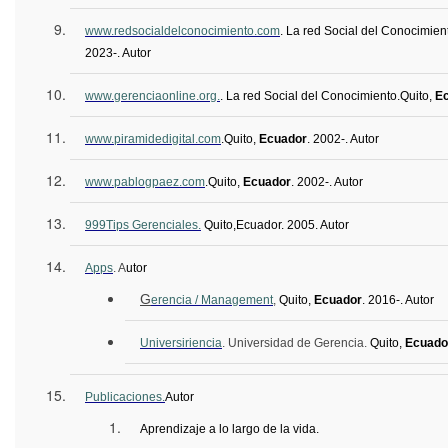
www.redsocialdelconocimiento.com
. La red Social del Conocimien
2023-. Autor
www.gerenciaonline.org.
. La red Social del Conocimiento
.
Quito,
E
www.piramidedigital.com
.
Quito,
Ecuador
.
2002-. Autor
www.pablogpaez.com
.
Quito,
Ecuador
.
2002-. Autor
999
Tips
Gerenciales.
Quito,
Ecuador
. 2005. Autor
Apps
. A
utor
G
erencia / Management
,
Quito,
Ecuador
.
2016-. Autor
Universiriencia
. Universidad de Gerencia.
Quito,
Ecuado
Publicaciones.
Autor
Aprendizaje a lo largo de la vida.