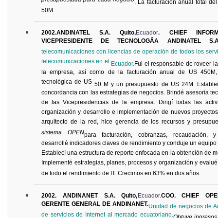
presupuestada para cada negocio
. La facturación anual total d
50M.
2002.ANDINATEL S.A. Quito,
Ecuador
. CHIEF INFORM
VICEPRESIDENTE DE TECNOLOGÃA ANDINATEL S.A
telecomunicaciones con licencias de operación de todos los servi
telecomunicaciones en el
Ecuador.
Fui
el responsable de
roveer
la
la empresa, así como de la facturación anual de US 450M, u
tecnológica de US
50 M y un presupuesto de US 24M. Establecí
concordancia con las estrategias de negocios. Brindé asesoría te
de las Vicepresidencias de la empresa. Dirigí todas las acti
organización y desarrollo e implementación de nuevos proyectos y
arquitecto de la red, hice gerencia de los recursos y presupue
sistema OPEN
para facturación, cobranzas, recaudación, y 
desarrollé indicadores claves de rendimiento y conduje un equipo
Establecí una estructura de reporte enfocada en la obtención de 
Implementé estrategias, planes, procesos y organización y evalué
de todo el rendimiento de IT. Crecimos en 63% en dos años.
2002. ANDINANET S.A. Quito,
Ecuador.
COO. CHIEF OPE
GERENTE GENERAL DE ANDINANET.
Unidad de negocios de
A
de servicios de Internet al mercado ecuatoriano.
Obtuve ingreso