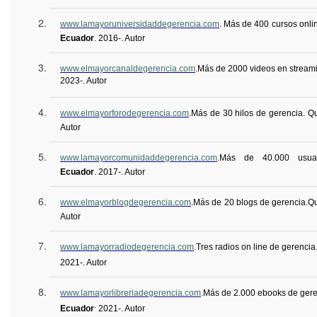
www.lamayoruniversidaddegerencia.com
. Más de 400 cursos onli
Ecuador
.
2016-. Autor
www.elmayorcanaldegerencia.com
.
Más de 2000 videos en streami
2023-. Autor
www.elmayorforodegerencia.com
.
Más de 30 hilos de gerencia. Qu
Autor
www.lamayorcomunidaddegerencia.com
.
Más de 40.000 usuari
Ecuador
.
2017-. Autor
www.elmayorblogdegerencia.com
.
Más de 20 blogs de gerencia.
Qu
Autor
www.lamayorradiodegerencia.com
.
Tres radios on line de gerencia
2021-. Autor
www.lamayorlibreriadegerencia.com
.
Más de 2.000 ebooks de gere
.
Ecuador
2021-. Autor