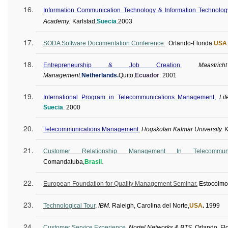
Information Communication Technology & Information Technolo
Academy
.
Karlstad,
Suecia
.
2003
SODA Software
Documentation
Conference
.
Orlando-Florida
USA
Entrepreneurship & Job Creation.
Maastr
Management
.
Netherlands.
Quito,
Ecuador
.
2001
International Program in Telecommunications Management,
Li
Suecia
.
2000
Telecommunications Management.
Hogskolan
Kalmar University.
K
Customer Relationship Management
In
Telecommunic
.
Comandatuba
,
Brasil
European Foundation for Quality Management Seminar.
Estocolmo
Technological Tour
,
IBM.
Raleigh, Carolina del Norte,
USA
.
1999
Customer Service Experience
,
Nortel Networks & BTS.
Orlando, Flo