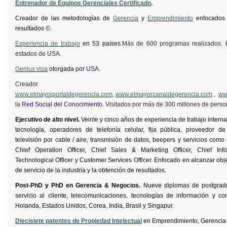
Entrenador de Equipos Gerenciales Certificado
.
Creador de las metodologías de
Gerencia
y
Emprendimiento
enfocados 
resultados ©.
Experiencia de trabajo
en 53 países.
Más de 600 programas realizados. 
estados de USA.
Genius visa
otorgada por
USA
.
Creador
www.elmayorportaldegerencia.com
,
www.elmayorcanaldegerencia.com
,
ww
la
Red Social del Conocimiento
. Visitados por más de 300 millones de perso
Ejecutivo de alto nivel.
Veinte y cinco años de experiencia de trabajo intern
tecnología, operadores de telefonía celular, fija pública, proveedor de 
televisión por cable / aire, transmisión de datos, beepers y servicios como
Chief
Operation
Officer
,
Chief
Sales & Marketing
Officer
,
Chief
Inf
Technological
Officer
y
Customer
Services
Officer
. Enfocado en alcanzar obje
de servicio de la industria y la obtención de resultados.
Post-PhD y PhD en Gerencia & Negocios.
Nueve diplomas de postgrado
servicio al cliente, telecomunicaciones, tecnologías de información y c
Holanda, Estados Unidos, Corea, India, Brasil y Singapur.
Diecisiete patentes de Propiedad Intelectual
en Emprendimiento, Gerencia 