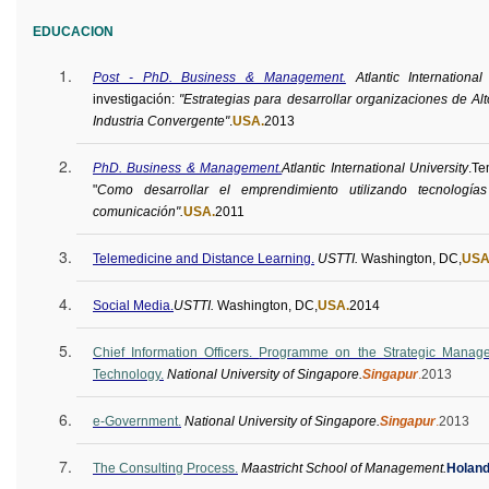
EDUCACION
Post - PhD. Business & Management.
Atlantic International
investigación:
"Estrategias para desarrollar organizaciones de Al
Industria Convergente"
.
USA.
2013
PhD. Business & Management.
Atlantic International University
.
Te
"
Como desarrollar el emprendimiento utilizando tecnología
comunicación".
USA.
2011
Telemedicine and Distance Learning.
USTTI.
Washington, DC,
USA
Social Media.
USTTI.
Washington, DC,
USA.
2014
Chief Information Officers.
Programme
on the Strategic Manage
Technology.
National University of Singapore.
Singapur
.
2013
e-Government.
National University of Singapore.
Singapur
.
2013
The Consulting Process.
Maastricht School of Management.
Holan