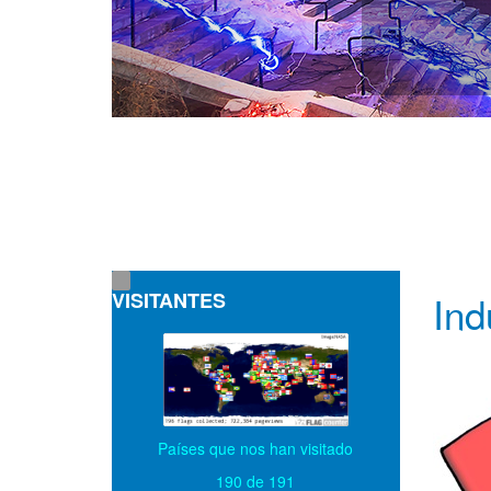
VISITANTES
Ind
Países que nos han visitado
190 de 191