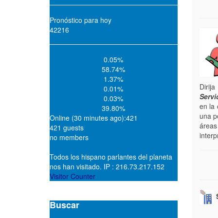
Pronóstico para hoy
42216
0.05%
58.74%
1.37%
Dirij
0.01%
Servi
0.03%
en la
39.80%
una po
Online (30 minutes ago):421
áreas
421 guests
inter
no members
Todos los hispano parlantes del planeta
nos han visitado. IP : 216.73.217.152
Visitor Counter
S
Buscar