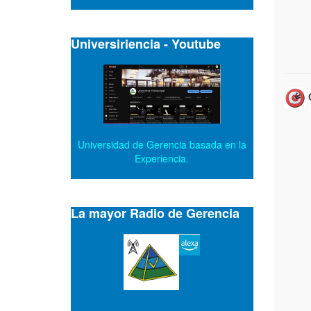
Universiriencia - Youtube
O
Universidad de Gerencia basada en la
Experiencia.
La mayor Radio de Gerencia