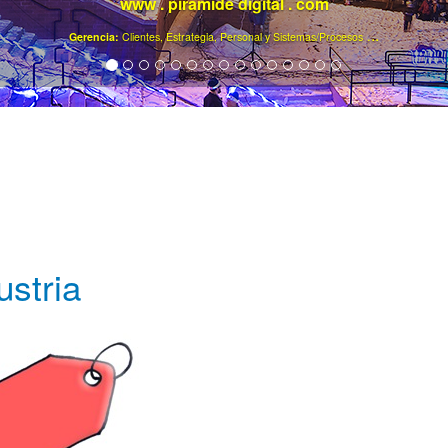
www . piramide digital . com
..
.
Gerencia:
Clientes, Estrategia, Personal y Sistemas/Procesos
ustria