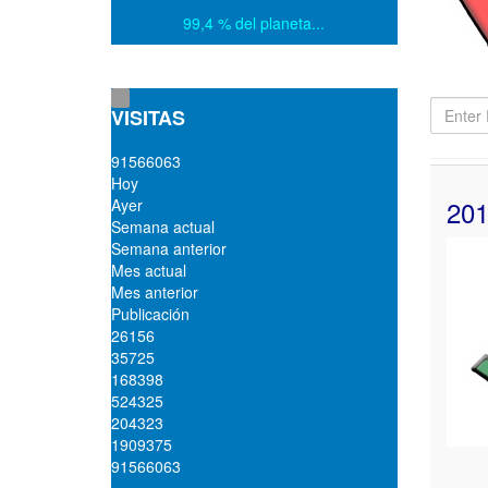
99,4 % del planeta...
Enter
VISITAS
Part
of
9
1
5
6
6
0
6
3
Title
Hoy
201
Ayer
Semana actual
Semana anterior
Mes actual
Mes anterior
Publicación
26156
35725
168398
524325
204323
1909375
91566063