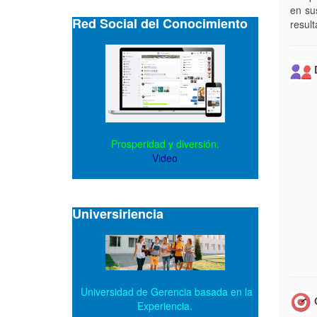
en su
Red Social del Conocimiento
resul
D
Prosperidad y diversión.
Video
Universiriencia
Universidad de Gerencia basada en la
O
Experiencia.