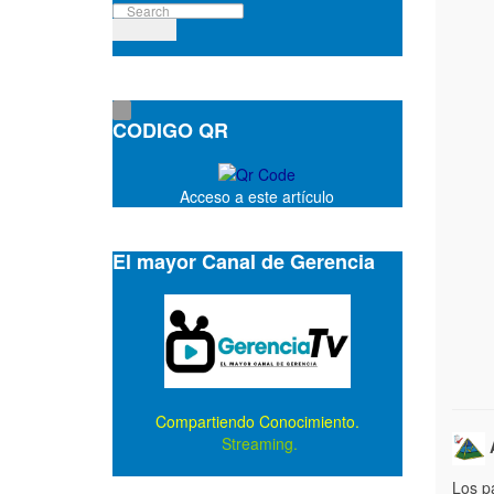
CODIGO QR
Acceso a este artículo
El mayor Canal de Gerencia
Compartiendo Conocimiento.
Streaming.
A
Los pa