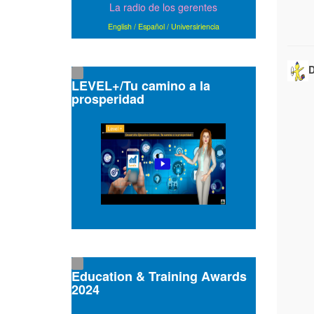
La radio de los gerentes
English
/
Español
/
Universiriencia
D
LEVEL+/Tu camino a la
prosperidad
Education & Training Awards
2024